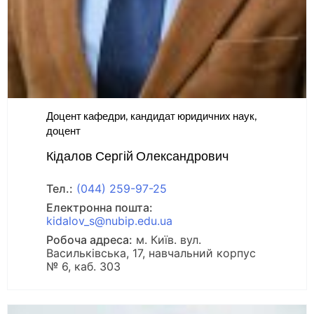
Доцент кафедри, кандидат юридичних наук,
доцент
Кідалов Сергій Олександрович
Тел.:
(044) 259-97-25
Електронна пошта:
kidalov_s@nubip.edu.ua
Робоча адреса:
м. Київ. вул.
Васильківська, 17, навчальний корпус
№ 6, каб. 303